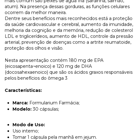
mais comum são peixes de agua fria (sardinha, salmão,
atum). Na presença dessas gorduras, as funções celulares
ocorrem da melhor maneira.
Dentre seus benefícios mais reconhecidos está a proteção
da saúde cardiovascular e cerebral, aumento da imunidade,
melhoria da cognição e da memória, redução de colesterol
LDL e triglicerídeos, aumento de HDL, controle da pressão
arterial, prevenção de doenças como a artrite reumatoide,
proteção dos olhos e visão.
Nesta apresentação contém 180 mg de EPA
(eicosapenta¬enoico) e 120 mg de DHA
(docosahexaenoico) que são os ácidos graxos responsáveis
pelos benefícios do ômega 3
Características:
Marca:
Formularium Farmácia;
Modelo:
30 cápsulas;
Modo de Uso:
Uso interno;
Tomar 1 cápsula pela manhã em jejum.